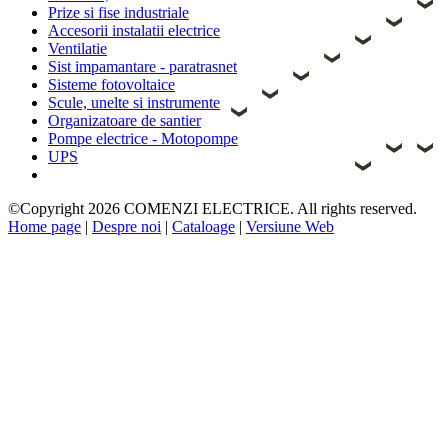
Prize si fise industriale
Accesorii instalatii electrice
Ventilatie
Sist impamantare - paratrasnet
Sisteme fotovoltaice
Scule, unelte si instrumente
Organizatoare de santier
Pompe electrice - Motopompe
UPS
©Copyright 2026 COMENZI ELECTRICE. All rights reserved.
Home page
|
Despre noi
|
Cataloage
|
Versiune Web